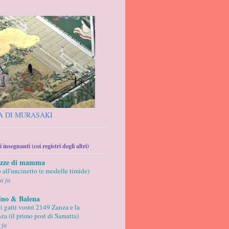
A DI MURASAKI
 insegnanti (coi registri degli altri)
ezze di mamma
 all'uncinetto (e modelle timide)
ni fa
ino & Balena
 i gatti vostri 2149 Zanza e la
za (il primo post di Samatta)
 fa