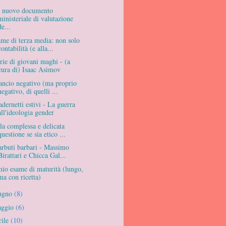
l nuovo documento
ministeriale di valutazione
de...
me di terza media: non solo
contabilità (e alla...
rie di giovani maghi - (a
cura di) Isaac Asimov
ancio negativo (ma proprio
negativo, di quelli ...
dernetti estivi - La guerra
all'ideologia gender
la complessa e delicata
questione se sia etico ...
arbuti barbari - Massimo
Birattari e Chicca Gal...
mio esame di maturità (lungo,
ma con ricetta)
ugno
(8)
aggio
(6)
rile
(10)