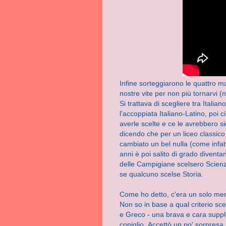
Infine sorteggiarono le quattro ma
nostre vite per non più tornarvi (
Si trattava di scegliere tra Italia
l'accoppiata Italiano-Latino, poi
averle scelte e ce le avrebbero 
dicendo che per un liceo classic
cambiato un bel nulla (come infat
anni è poi salito di grado diventa
delle Campigiane scelsero Scienze
se qualcuno scelse Storia.
Come ho detto, c'era un solo mem
Non so in base a qual criterio sc
e Greco - una brava e cara suppl
coniglio.
Accettò un po' sorpresa, 