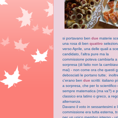
si
portavano ben
due
materie sce
una rosa di ben
quattro
selezion
verso Aprile, una delle quali a sce
candidato, l'altra pure ma la
commissione poteva cambiarla a
sorpresa (di fatto non la cambiav
mai) - non come ora che questi g
debosciati le portano tutte; inoltr
c'erano ben
due
scritti: italiano 
a sorpresa, che per lo scientifico
sempre matematica (ma va?) e pe
classico era latino o greco, a reg
alternanza.
Davano il voto in sessantesimi e 
commissione era tutta esterna, t
per un unico membro interno - u