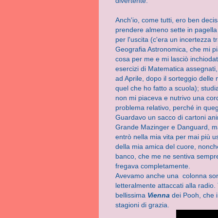
divertente.
Anch'io, come tutti, ero ben deci
prendere almeno sette in pagella 
per l'uscita (c'era un incertezza 
Geografia Astronomica, che mi pi
cosa per me e mi lasciò inchiodata
esercizi di Matematica assegnati
ad Aprile, dopo il sorteggio dell
quel che ho fatto a scuola); stud
non mi piaceva e nutrivo una cord
problema relativo, perché in queg
Guardavo un sacco di cartoni ani
Grande Mazinger e Danguard, ma 
entrò nella mia vita per mai più us
della mia amica del cuore, nonché
banco, che me ne sentiva sempre 
fregava completamente.
Avevamo anche una colonna sonor
letteralmente attaccati alla radio
bellissima
Vienna
dei Pooh, che i
stagioni di grazia.