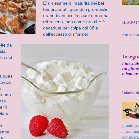
E' un esame di maturità dei bei
tempi andati, quando i grembiulini
erano bianchi e la scuola era una
roba seria, non come ora che è
IL MIO 
decaduta per colpa del 68 e
muracha
dell'eccesso di riforme:
lte da
ata
Insegn
lta del
l'inevitab
tra girar
o battere
a quasi
iovani
e
Informazio
più uno
 era
r il
olare
grandi par
la
intermina
ranne
considera
na