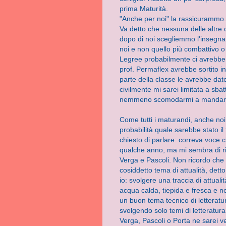
prima Maturità.
"Anche per noi" la rassicurammo
Va detto che nessuna delle altre
dopo di noi scegliemmo l'insegnan
noi e non quello più combattivo o 
Legree probabilmente ci avrebbe 
prof. Permaflex avrebbe sortito i
parte della classe le avrebbe dato
civilmente mi sarei limitata a sbat
nemmeno scomodarmi a mandarl
Come tutti i maturandi, anche noi
probabilità quale sarebbe stato il
chiesto di parlare: correva voce
qualche anno, ma mi sembra di ri
Verga e Pascoli. Non ricordo che
cosiddetto tema di attualità, det
io: svolgere una traccia di attual
acqua calda, tiepida e fresca e n
un buon tema tecnico di letterat
svolgendo solo temi di letteratura
Verga, Pascoli o Porta ne sarei 