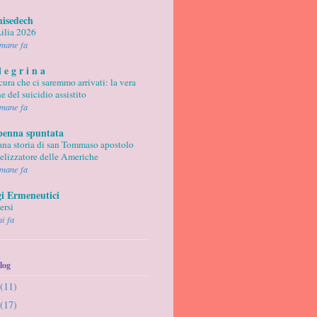
hisedech
ilia 2026
imane fa
l e g r i n a
cura che ci saremmo arrivati: la vera
e del suicidio assistito
imane fa
penna spuntata
rana storia di san Tommaso apostolo
elizzatore delle Americhe
imane fa
i Ermeneutici
ersi
ni fa
log
(11)
(17)