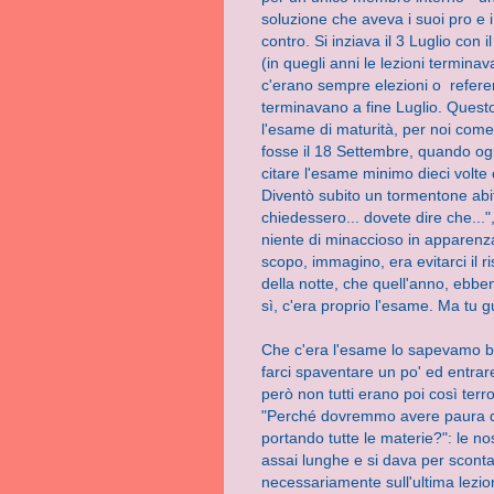
soluzione che aveva i suoi pro e i
contro.
Si inziava il 3 Luglio con i
(in quegli anni le lezioni termin
c'erano sempre elezioni o referendu
terminavano a fine Luglio. Questo 
l'esame di maturità, per noi come 
fosse il 18 Settembre, quando ogn
citare l'esame minimo dieci volte
Diventò subito un tormentone abi
chiedessero... dovete dire che...
niente di minaccioso in apparenza, s
scopo, immagino, era evitarci il r
della notte, che quell'anno, ebbe
sì, c'era proprio l'esame. Ma tu gu
Che c'era l'esame lo sapevamo b
farci spaventare un po' ed entrare
però non tutti erano poi così ter
"Perché dovremmo avere paura de
portando tutte le materie?": le no
assai lunghe e si dava per sconta
necessariamente sull'ultima lezi