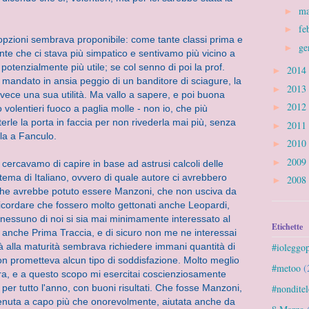
m
►
.
fe
►
 opzioni sembrava proponibile: come tante classi prima e
ge
►
te che ci stava più simpatico e sentivamo più vicino a
potenzialmente più utile; se col senno di poi la prof.
2014
►
mandato in ansia peggio di un banditore di sciagure, la
2013
►
nvece una sua utilità. Ma vallo a sapere, e poi buona
2012
►
 volentieri fuoco a paglia molle - non io, che più
terle la porta in faccia per non rivederla mai più, senza
2011
►
a a Fanculo.
2010
►
2009
►
 cercavamo di capire in base ad astrusi calcoli delle
 tema di Italiano, ovvero di quale autore ci avrebbero
2008
►
 che avrebbe potuto essere Manzoni, che non usciva da
cordare che fossero molto gettonati anche Leopardi,
 nessuno di noi si sia mai minimamente interessato al
Etichette
to anche Prima Traccia, e di sicuro non me ne interessai
#ioleggo
ità alla maturità sembrava richiedere immani quantità di
on prometteva alcun tipo di soddisfazione. Molto meglio
#metoo
(
ura, e a questo scopo mi esercitai coscienziosamente
#nonditel
 per tutto l'anno, con buoni risultati. Che fosse Manzoni,
venuta a capo più che onorevolmente, aiutata anche da