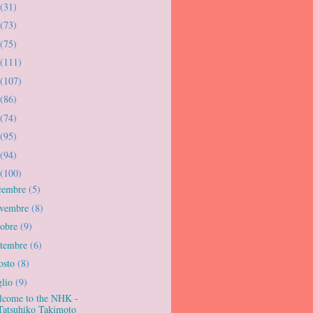
(31)
(73)
(75)
(111)
(107)
(86)
(74)
(95)
(94)
(100)
cembre
(5)
vembre
(8)
tobre
(9)
ttembre
(6)
osto
(8)
glio
(9)
lcome to the NHK -
Tatsuhiko Takimoto