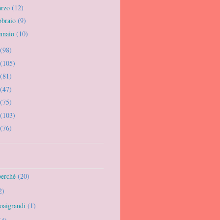
arzo
(12)
bbraio
(9)
nnaio
(10)
(98)
(105)
(81)
(47)
(75)
(103)
(76)
perché
(20)
2)
oaigrandi
(1)