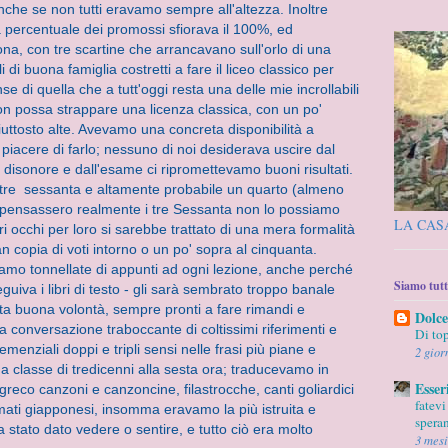
nche se non tutti eravamo sempre all'altezza. Inoltre
a percentuale dei promossi sfiorava il 100%, ed
na, con tre scartine che arrancavano sull'orlo di una
gli di buona famiglia costretti a fare il liceo classico per
se di quella che a tutt'oggi resta una delle mie incrollabili
on possa strappare una licenza classica, con un po'
iuttosto alte. Avevamo una concreta disponibilità a
 piacere di farlo;
nessuno di noi desiderava uscire dal
e disonore e
dall'esame ci ripromettevamo buoni risultati.
tre sessanta e altamente probabile un quarto (almeno
 pensassero realmente i tre Sessanta non lo possiamo
LA CAS
i occhi per loro si sarebbe trattato di una mera formalità
n copia di voti intorno o un po' sopra al cinquanta.
mo tonnellate di appunti ad ogni lezione, anche perché
Siamo tutti
uiva i libri di testo - gli sarà sembrato troppo banale
ta buona volontà, sempre pronti a fare rimandi e
Dolc
 conversazione traboccante di coltissimi riferimenti e
Di top
menziali doppi e tripli sensi nelle frasi più piane e
2 gior
na classe di tredicenni alla sesta ora; traducevamo in
Esser
 greco canzoni e canzoncine, filastrocche, canti goliardici
fatevi
nimati giapponesi, insomma eravamo la più istruita e
speran
 stato dato vedere o sentire, e tutto ciò era molto
3 mesi