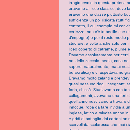
irragionevole in questa pretesa a
e
ravamo al liceo classico, dove l
eravamo
una classe piuttosto buo
sufficienza un po' risicata (tutti fi
contratto, il cui esempio mi convin
certezze: non c'è imbecille che n
d'impegno) e per il resto medie p
studiare, a volte anche solo per il
liceo coperto di catrame, piume 
Davamo assolutamente per certi 
noi dello zoccolo medio; cosa ne
sapere, naturalmente, ma ai nostr
burocratica) e ci aspettavamo gra
Eravamo molto zelanti e prendeva
quasi nessuno degli insegnanti seg
farlo, chissà. Studiavamo con tan
collegamenti, avevamo una forbita
quell'anno riuscivamo a trovare de
innocue, roba da fare invidia a u
inglese, latino e talvolta anche in
e gridi di battaglia dai cartoni a
scervellata scolaresca che mai sia