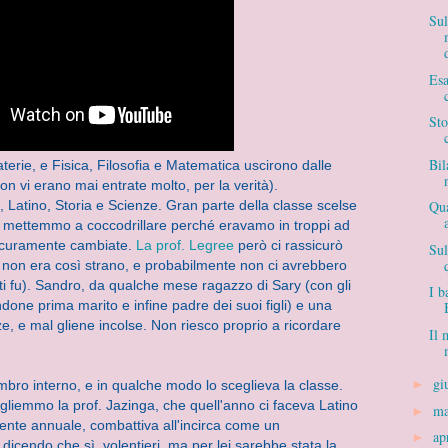
Su
Esa
Sto
Bil
terie, e Fisica, Filosofia e Matematica uscirono dalle
non vi erano mai entrate molto, per la verità).
no, Latino, Storia e Scienze. Gran parte della classe scelse
Qua
 ci mettemmo a coccodrillare perché eravamo in troppi ad
sicuramente cambiate.
La prof. Legree
però ci rassicurò
Sul
o non era così strano, e probabilmente non ci avrebbero
ti fu). Sandro, da qualche mese ragazzo di Sary (con gli
I b
ndone prima marito e infine padre dei suoi figli) e una
, e mal gliene incolse. Non riesco proprio a ricordare
Il 
gi
►
bro interno, e in qualche modo lo sceglieva la classe.
egliemmo la prof. Ja
zinga, che quell'anno ci faceva Latino
m
►
ente annuale, combattiva all'incirca come un
ap
►
dicendo che sì, volentieri, ma per lei sarebbe stata la