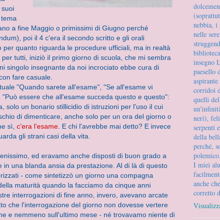
dolcement
 suoi
(soprattut
l tema
nebbia, i 
avano a fine Maggio o primissimi di Giugno perché
nelle ser
m), poi il 4 c'era il secondo scritto e gli orali
struggend
per quanto riguarda le procedure ufficiali, ma in realtà
biblioteca
per tutti, iniziò il primo giorno di scuola, che mi sembra
insegno L
i singolo insegnante da noi incrociato ebbe cura di
paesello 
 con fare casuale.
aspirante
tuale "Quando sarete all'esame", "Se all'esame vi
corridoi
", "Può essere che all'esame succeda questo e questo":
quelli de
olo un bonario stillicidio di istruzioni per l'uso il cui
un'infinit
ischio di dimenticare, anche solo per un ora del giorno o
neri), fel
ne sì,
c'era l'esame
. E chi l'avrebbe mai detto? E invece
serpenti 
della bel
arda gli strani casi della vita.
perché, s
polemico,
enissimo, ed eravamo anche disposti di buon grado a
I miei al
 in una blanda ansia da prestazione. Al di là di questo
facilment
rorizzati - come sintetizzò un giorno una compagna
anche che
lla maturità quando la facciamo da cinque anni
corretto 
stre interrogazioni di fine anno, invero, avevano arcate
Visualizz
to che l'interrogazione del giorno non dovesse vertere
one e nemmeno sull'ultimo mese - né trovavamo niente di