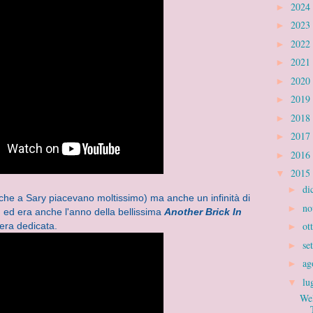
2024
►
2023
►
2022
►
2021
►
2020
►
2019
►
2018
►
2017
►
2016
►
2015
▼
di
►
he a Sary piacevano moltissimo) ma anche un infinità di
no
►
eri, ed era anche l'anno della bellissima
Another Brick In
ot
 era dedicata.
►
se
►
ag
►
lu
▼
We