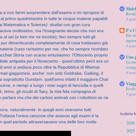
Melc
sa a non farmi sorprendere dall'esame e mi riproposi di
RosaL
al primo quadrimestre in tutte le cinque materie papabili
3 sett
tra Matematica e Scienze): studiai con gran cura
P e l 
aceva moltissimo, ma l'insegnante decise che non era
Ero si
 al sei (e ben me ne incolse); feci sempre tutti gli
ragion
, pur dimenticando completamente di cosa trattavano già
3 sett
e materie (caso rarissimo per me, che ho sempre ricordato
iacchiai Storia con scarso entusiasmo: l'Ottocento proprio
Una 
iale antipatia per il Novecento - quest'ultimo però era un
La st
evang
li anni si andava poco oltre la Repubblica di Weimar.
4 sett
mati giapponesi, anche: non solo Goldrake, Gaiking, il
soprattutto Gundam: quell'anno infatti il maggiore Char
Viagg
cirne, e riempì a lungo i miei sogni di fanciulla e quelli
Evolv
, temo, gli incubi di Sary, la mia fida compagna di
3 gior
parlare ma che dei cartoni animati con i robottoni se ne
a, naturalmente: in quegli anni vivevamo tutti
Archivio b
. Tuttavia l'unica canzone che associo agli esami è la
n quel periodo attraversavano una delle loro molte
2026
►
2025
►