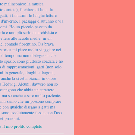
e malinconico: la musica
to cantata), il chiaro di luna, la
gatti, i fantasmi, le lunghe letture
e d'inverno, i paesaggi d'autunno e via
omi. Ho un piccolo passato da
ria e uno più serio da archivista e
ettere alle scuole medie, in un
del contado fiorentino. Da brava
 storica mi piace molto viaggiare nei
 del tempo ma non disdegno anche
llo spazio, sono piuttosto sbadata e ho
à di rappresentazioni: gatti (non solo
ini in generale, draghi e dragoni,
e anche la civetta bianca, in onore
la Hedwig. Alcuni, davvero non so
ostengono che abbia un carattere
 ma so anche essere molto paziente.
unni sanno che mi possono comprare
e con qualche disegno a gatti ma
 sono assolutamente fissata con l'uso
dei pronomi.
a il mio profilo completo